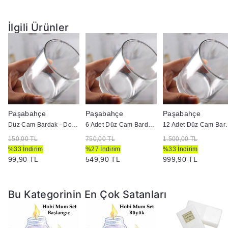
İlgili Ürünler
Paşabahçe
Paşabahçe
Paşabahçe
Düz Cam Bardak - Doluma Uygun
6 Adet Düz Cam Bardak - Doluma Uygun
12 Adet Düz Cam
150,00 TL
750,00 TL
1.500,00 TL
%33 İndirim
%27 İndirim
%33 İndirim
99,90 TL
549,90 TL
999,90 TL
Bu Kategorinin En Çok Satanları