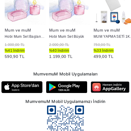
Mum ve muM
Mum ve muM
Mum ve muM
Hobi Mum Set Başlangıç
Hobi Mum Set Büyük
MUM YAPMA SETİ 1Kg Parafin (
1.000,00 TL
2.000,00 TL
750,00 TL
%41 İndirim
%40 İndirim
%33 İndirim
590,90 TL
1.199,00 TL
499,00 TL
MumvemuM Mobil Uygulamaları
MumvemuM Mobil Uygulamamızı İndirin