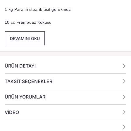
1 kg Parafin stearik asit gerekmez
10 cc Frambuaz Kokusu
5 Gram Kırmızı Boya
DEVAMINI OKU
10 Adet mumlanmış fitil
ÜRÜN DETAYI
TAKSİT SEÇENEKLERİ
ÜRÜN YORUMLARI
VİDEO