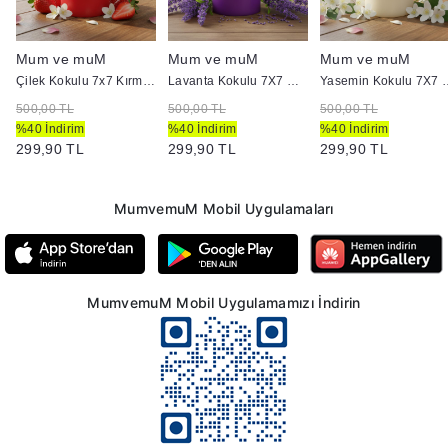
Mum ve muM
Mum ve muM
Mum ve muM
ndir Mum
Çilek Kokulu 7x7 Kırmızı Silindir Mum
Lavanta Kokulu 7X7 Mor Silindir Mum
Yasemin Kokulu 7X
500,00 TL
500,00 TL
500,00 TL
%40 İndirim
%40 İndirim
%40 İndirim
299,90 TL
299,90 TL
299,90 TL
MumvemuM Mobil Uygulamaları
MumvemuM Mobil Uygulamamızı İndirin