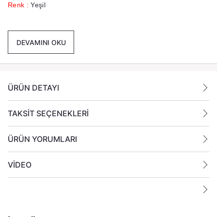
Renk :
Yeşil
Koku :
Çam
DEVAMINI OKU
Yanma Süresi
:
20+ Saat
Paket İçeriği :
1 Adet Çam Kokulu 7x7 Yeşil Silindir Mum
Gönderilmektedir.
ÜRÜN DETAYI
Ek Bilgiler:
TAKSİT SEÇENEKLERİ
Yanan bir mumun durumunu belirli aralıklarla kontrol edin.
Mumları yanıcı maddelerin yakınlarına koymayın
ÜRÜN YORUMLARI
VİDEO