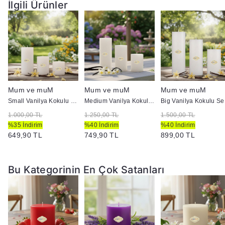
İlgili Ürünler
Mum ve muM
Mum ve muM
Mum ve muM
Small Vanilya Kokulu Set Mum Çap 7 cm Beyaz
Medium Vanilya Kokulu Set Mum Çap 7 cm Beyaz
Big 
1.000,00 TL
1.250,00 TL
1.500,00 TL
%35 İndirim
%40 İndirim
%40 İndirim
649,90 TL
749,90 TL
899,00 TL
Bu Kategorinin En Çok Satanları