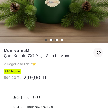
Mum ve muM
Çam Kokulu 7X7 Yeşil Silindir Mum
2 Değerlendirme :
%40 İndirim
299,90 TL
500,00 TL
Ürün Kodu : 6435
Barkod : 8682054604346