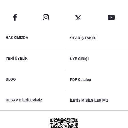
HAKKIMIZDA
SİPARİŞ TAKİBİ
YENİ ÜYELİK
ÜYE GİRİŞİ
BLOG
PDF Katalog
HESAP BİLGİLERİMİZ
İLETİŞİM BİLGİLERİMİZ