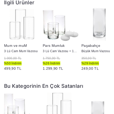
İlgili Ürünler
Mum ve muM
Pars Mumluk
Paşabahçe
3 Lü Cam Mum Vazosu
3 Lü Cam Vazosu + 12 Adet Çap 7 Yüzen Mum
Büyük Mum Vazosu
1.000,00 TL
1.750,00 TL
350,00 TL
%50 İndirim
%26 İndirim
%29 İndirim
499,90 TL
1.299,90 TL
249,00 TL
Bu Kategorinin En Çok Satanları