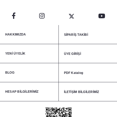
HAKKIMIZDA
SİPARİŞ TAKİBİ
YENİ ÜYELİK
ÜYE GİRİŞİ
BLOG
PDF Katalog
HESAP BİLGİLERİMİZ
İLETİŞİM BİLGİLERİMİZ