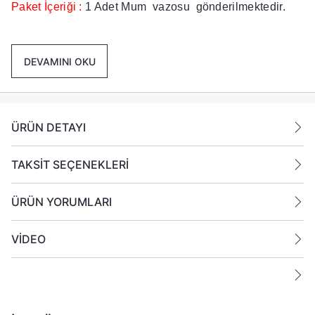
Paket İçeriği :
1 Adet Mum vazosu gönderilmektedir.
Ek Bilgiler:
DEVAMINI OKU
Yanan bir mumun durumunu belirli aralıklarla kontrol
edin.
Mumları yanıcı maddelerin yakınlarına koymayın
ÜRÜN DETAYI
TAKSİT SEÇENEKLERİ
ÜRÜN YORUMLARI
VİDEO