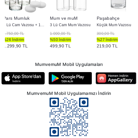
Pars Mumluk
Mum ve muM
Paşabahçe
3 Lü Cam Vazosu + 12 Adet Çap 7 Yüzen Mum
3 Lü Cam Mum Vazosu
Küçük Mum Vazosu
1.750,00 TL
1.000,00 TL
300,00 TL
%26 İndirim
%50 İndirim
%27 İndirim
1.299,90 TL
499,90 TL
219,00 TL
MumvemuM Mobil Uygulamaları
MumvemuM Mobil Uygulamamızı İndirin