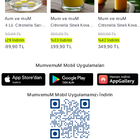
Mum ve muM
Mum ve muM
Mum ve muM
24 Lü Citronella Sarı Suda Yüzen Mum
Citronella Sinek Kovan Bardak Mum
Citronella Sinek Kovan 7X20 Sarı S
850,00 TL
300,00 TL
600,00 TL
%29 İndirim
%33 İndirim
%42 İndirim
599,90 TL
199,90 TL
349,90 TL
MumvemuM Mobil Uygulamaları
MumvemuM Mobil Uygulamamızı İndirin