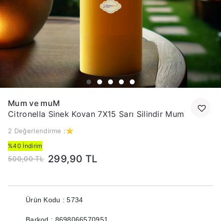
Mum ve muM
Citronella Sinek Kovan 7X15 Sarı Silindir Mum
2 Değerlendirme :
%40 İndirim
299,90 TL
500,00 TL
Ürün Kodu : 5734
Barkod : 8698066570951