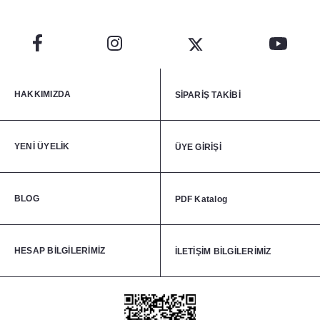
HAKKIMIZDA
SİPARİŞ TAKİBİ
YENİ ÜYELİK
ÜYE GİRİŞİ
BLOG
PDF Katalog
HESAP BİLGİLERİMİZ
İLETİŞİM BİLGİLERİMİZ