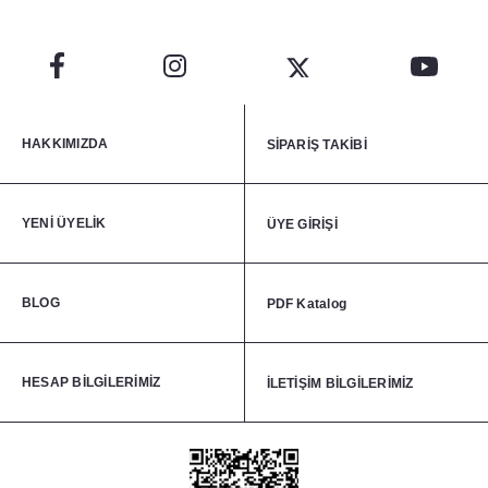
HAKKIMIZDA
SİPARİŞ TAKİBİ
YENİ ÜYELİK
ÜYE GİRİŞİ
BLOG
PDF Katalog
HESAP BİLGİLERİMİZ
İLETİŞİM BİLGİLERİMİZ