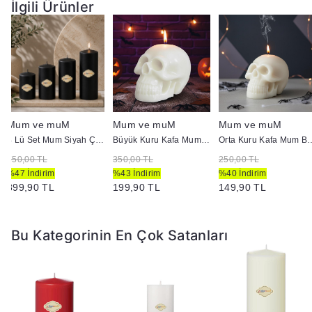
İlgili Ürünler
Mum ve muM
Mum ve muM
Mum ve muM
4 Lü Set Mum Siyah Çap :5 cm
Büyük Kuru Kafa Mum Beyaz
Orta Kuru Kaf
750,00 TL
350,00 TL
250,00 TL
%47 İndirim
%43 İndirim
%40 İndirim
399,90 TL
199,90 TL
149,90 TL
Bu Kategorinin En Çok Satanları