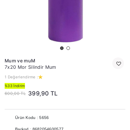
Mum ve muM
7x20 Mor Silindir Mum
1 Değerlendirme :
%33 İndirim
399,90 TL
600,00 TL
Ürün Kodu : 5656
Barkod : 8682054600577