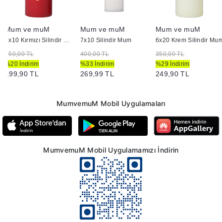
Mum ve muM
Mum ve muM
Mum ve muM
6x10 Kırmızı Silindir Mum
7x10 Silindir Mum
6x20 Krem Silindir Mu
250,00 TL
400,00 TL
350,00 TL
%20 İndirim
%33 İndirim
%29 İndirim
199,90 TL
269,99 TL
249,90 TL
MumvemuM Mobil Uygulamaları
MumvemuM Mobil Uygulamamızı İndirin