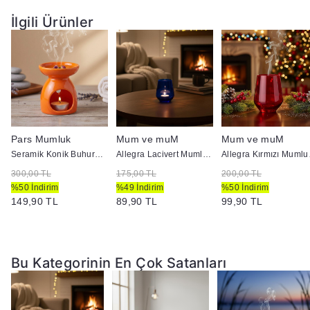
İlgili Ürünler
Pars Mumluk
Mum ve muM
Mum ve muM
k
Seramik Konik Buhurdanlık Turuncu
Allegra Lacivert Mumluk 41536
Alleg
300,00 TL
175,00 TL
200,00 TL
%50 İndirim
%49 İndirim
%50 İndirim
149,90 TL
89,90 TL
99,90 TL
Bu Kategorinin En Çok Satanları