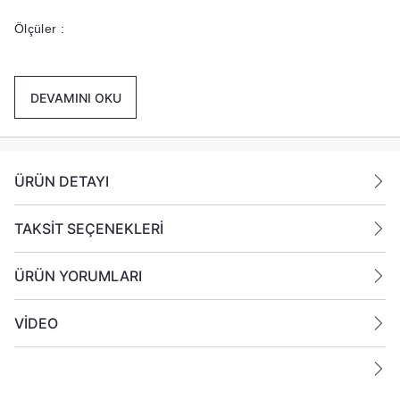
Ölçüler :
Üst Çap : 6,5 cm
DEVAMINI OKU
Alt Çap : 7 cm
Yükseklik : 8,2 cm
ÜRÜN DETAYI
TAKSİT SEÇENEKLERİ
ÜRÜN YORUMLARI
VİDEO