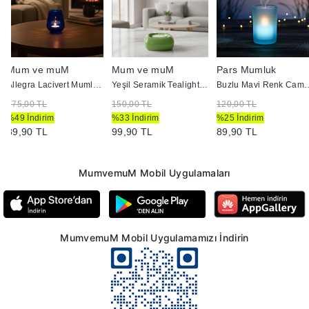
Mum ve muM
Mum ve muM
Pars Mumluk
Allegra Lacivert Mumluk 41536
Yeşil Seramik Tealight Mumluk
Buzlu Mavi Ren
175,00 TL
150,00 TL
120,00 TL
%49 İndirim
%33 İndirim
%25 İndirim
89,90 TL
99,90 TL
89,90 TL
MumvemuM Mobil Uygulamaları
MumvemuM Mobil Uygulamamızı İndirin