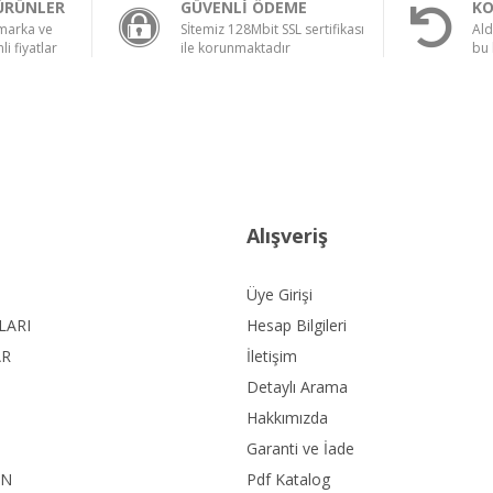
ÜRÜNLER
GÜVENLİ ÖDEME
KO
 marka ve
Sİtemiz 128Mbit SSL sertifikası
Ald
li fiyatlar
ile korunmaktadır
bu 
Alışveriş
Üye Girişi
LARI
Hesap Bilgileri
AR
İletişim
Detaylı Arama
Hakkımızda
Garanti ve İade
ON
Pdf Katalog