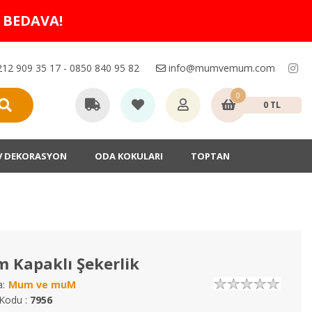
O BEDAVA!
12 909 35 17 - 0850 840 95 82
info@mumvemum.com
0
0 TL
V DEKORASYON
ODA KOKULARI
TOPTAN
 Kapaklı Şekerlik
:
Mum ve muM
Kodu :
7956