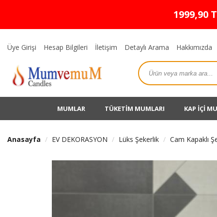
1999,90 
Üye Girişi
Hesap Bilgileri
İletişim
Detaylı Arama
Hakkımızda
MUMLAR
TÜKETİM MUMLARI
KAP İÇİ M
Anasayfa
EV DEKORASYON
Lüks Şekerlik
Cam Kapaklı Şe