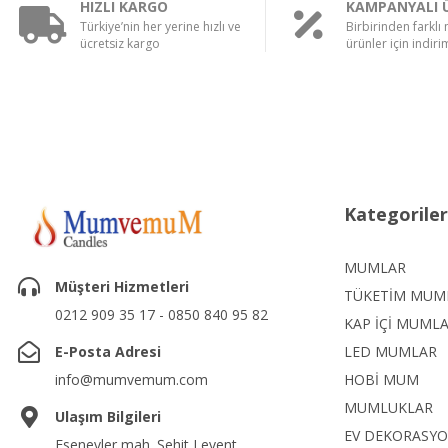
HIZLI KARGO
KAMPANYALI 
Türkiye’nin her yerine hızlı ve
Birbirinden farklı
ücretsiz kargo
ürünler için indirim
Kategoriler
MUMLAR
Müşteri Hizmetleri
TÜKETİM MUM
0212 909 35 17 - 0850 840 95 82
KAP İÇİ MUML
E-Posta Adresi
LED MUMLAR
info@mumvemum.com
HOBİ MUM
MUMLUKLAR
Ulaşım Bilgileri
EV DEKORASY
Esenevler mah. Şehit Levent