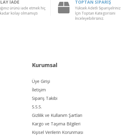
LAY İADE
TOPTAN SİPARİŞ
ığınız ürünü iade etmek hiç
Yüksek Adetli Siparişelriniz
kadar kolay olmamıştı
İçin Toptan Kategorisini
İnceleyebilirsiniz.
Kurumsal
Üye Girişi
İletişim
Sipariş Takibi
S.S.S.
Gizlilik ve Kullanım Şartları
Kargo ve Taşıma Bilgileri
Kişisel Verilerin Korunması