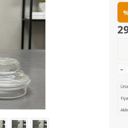
%
29
Ürün
Fiya
Aklı