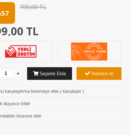
700,00 TL
57
9,00 TL
Sepete Ekle
Hemen Al
ü karşılaştırma listemeye ekle
(
Karşılaştır
)
tı düşünce bildir
mdakiler listesine ekle