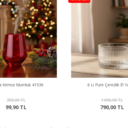
ra Kırmızı Mumluk 41536
6 Lı Pure Çerezlik El Y
200,00 TL
1.000,00 TL
99,90 TL
790,00 TL