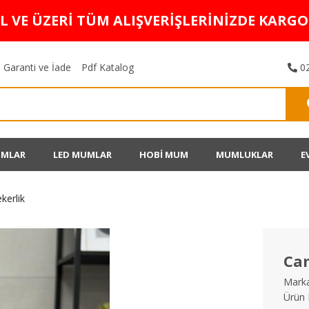
TL VE ÜZERİ TÜM ALIŞVERİŞLERİNİZDE KARG
Garanti ve İade
Pdf Katalog
02
UMLAR
LED MUMLAR
HOBİ MUM
MUMLUKLAR
E
kerlik
Cam
Marka
Ürün 