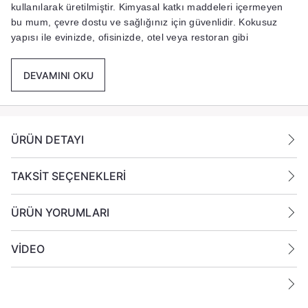
kullanılarak üretilmiştir. Kimyasal katkı maddeleri içermeyen
bu mum, çevre dostu ve sağlığınız için güvenlidir. Kokusuz
yapısı ile evinizde, ofisinizde, otel veya restoran gibi
mekanlarda zarif bir atmosfer yaratırken, aynı zamanda her
türlü dekorasyonla uyum sağlar. Bu mum, Pembe renkli cam
DEVAMINI OKU
bardağı sayesinde yumuşak ve sıcak bir ışık yayarak
mekânınıza sıcak bir dokunuş katıyor. Şıklığı ve doğallığıyla
bu mum, her türlü ortam için mükemmel bir hediyelik veya
dekoratif unsur sunar.
ÜRÜN DETAYI
Ürün Ölçüleri :
TAKSİT SEÇENEKLERİ
Yükseklik:
88 mm
ÜRÜN YORUMLARI
Ağız Çapı:
73.5 mm
VİDEO
Taban Çapı:
68.5 mm
Kokusuz ve Her Ortama Uygun