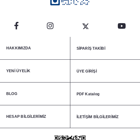
Yanan bir mumun durumunu belirli aralıklarla kontrol
edin.
Mumları yanıcı maddelerin yakınlarına koymayın.
HAKKIMIZDA
SİPARİŞ TAKİBİ
YENİ ÜYELİK
ÜYE GİRİŞİ
BLOG
PDF Katalog
HESAP BİLGİLERİMİZ
İLETİŞİM BİLGİLERİMİZ