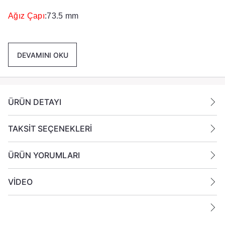
Ağız Çapı
:73.5 mm
Taban Çapı:
68.5 mm
DEVAMINI OKU
Renk
Koyu Bal Sarısı
Paket İçeriği :
6 Adet Koyu Bal Sarıs Mumluk
Gönderilmektedir.
ÜRÜN DETAYI
TAKSİT SEÇENEKLERİ
ÜRÜN YORUMLARI
VİDEO