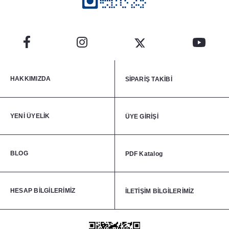
HAKKIMIZDA
SİPARİŞ TAKİBİ
YENİ ÜYELİK
ÜYE GİRİŞİ
BLOG
PDF Katalog
HESAP BİLGİLERİMİZ
İLETİŞİM BİLGİLERİMİZ