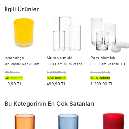
İlgili Ürünler
Paşabahçe
Mum ve muM
Pars Mumluk
Sarı Pastel Renk Cam Mumluk - İç Boyama - Doluma Uygun 403
3 Lü Cam Mum Vazosu
3 Lü Cam Vazosu + 12 Adet Çap 7 Yüzen Mu
200,00 TL
1.000,00 TL
1.750,00 TL
%40 İndirim
%50 İndirim
%26 İndirim
119,90 TL
499,90 TL
1.299,90 TL
Bu Kategorinin En Çok Satanları