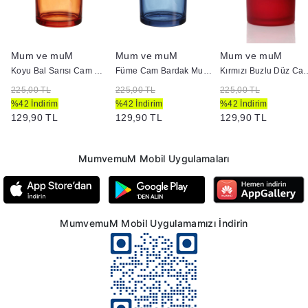
Mum ve muM
Mum ve muM
Mum ve muM
Koyu Bal Sarısı Cam Bardak Mumluk 405
Füme Cam Bardak Mumluk - Doluma Uygun 405
Kırmızı Buzlu Düz Cam
225,00 TL
225,00 TL
225,00 TL
%42 İndirim
%42 İndirim
%42 İndirim
129,90 TL
129,90 TL
129,90 TL
MumvemuM Mobil Uygulamaları
MumvemuM Mobil Uygulamamızı İndirin