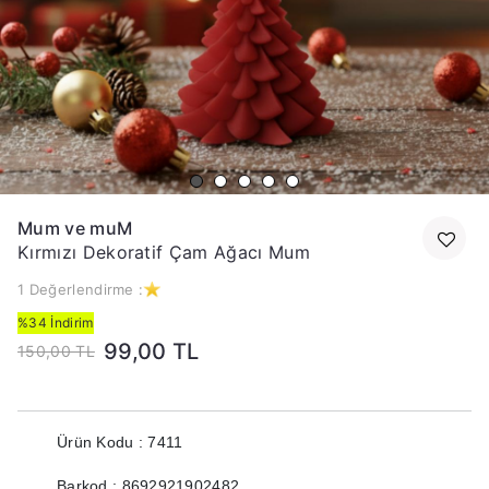
Mum ve muM
Kırmızı Dekoratif Çam Ağacı Mum
1 Değerlendirme :
%34 İndirim
99,00 TL
150,00 TL
Ürün Kodu : 7411
Barkod : 8692921902482