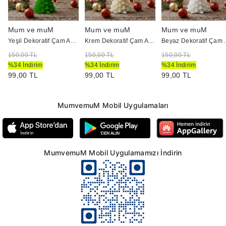
Mum ve muM
Mum ve muM
Mum ve muM
Yeşil Dekoratif Çam Ağacı Mum
Krem Dekoratif Çam Ağacı Mum
Beyaz Dekor
150,00 TL
150,00 TL
150,00 TL
%34 İndirim
%34 İndirim
%34 İndirim
99,00 TL
99,00 TL
99,00 TL
MumvemuM Mobil Uygulamaları
MumvemuM Mobil Uygulamamızı İndirin