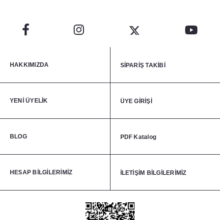
HAKKIMIZDA
SİPARİŞ TAKİBİ
YENİ ÜYELİK
ÜYE GİRİŞİ
BLOG
PDF Katalog
HESAP BİLGİLERİMİZ
İLETİŞİM BİLGİLERİMİZ