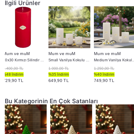
İlgili Ürünler
Mum ve muM
Mum ve muM
Mum ve muM
10x30 Kırmızı Silindir Mum
Small Vanilya Kokulu Set Mum Çap 7 cm Beyaz
Medium Vanilya Kokulu Se
1.400,00 TL
1.000,00 TL
1.250,00 TL
%48 İndirim
%35 İndirim
%40 İndirim
729,90 TL
649,90 TL
749,90 TL
Bu Kategorinin En Çok Satanları