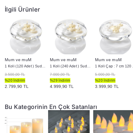
İlgili Ürünler
Mum ve muM
Mum ve muM
Mum ve muM
ütük Mum
1 Koli (120 Adet ) Suda Yüzen Mum
1 Koli (240 Adet ) Suda Yüzen Mum
1 Koli Çap :
3.500,00 TL
7.000,00 TL
5.000,00 TL
%20 İndirim
%29 İndirim
%20 İndirim
2.799,90 TL
4.999,90 TL
3.999,90 TL
Bu Kategorinin En Çok Satanları