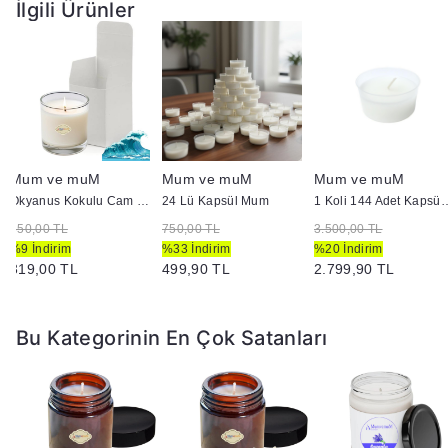
İlgili Ürünler
Mum ve muM
Mum ve muM
Mum ve muM
Okyanus Kokulu Cam Bardak İçi Mum
24 Lü Kapsül Mum
1 Koli 144 Adet
350,00 TL
750,00 TL
3.500,00 TL
%9 İndirim
%33 İndirim
%20 İndirim
319,00 TL
499,90 TL
2.799,90 TL
Bu Kategorinin En Çok Satanları