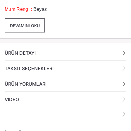
Mum Rengi :
Beyaz
Kavanoz Rengi :
Amber
DEVAMINI OKU
Koku:
Elma
Paket İçeriği :
1 Adet Kavanoz Mum Gönderilmektedir.
ÜRÜN DETAYI
Ek Bilgiler:
TAKSİT SEÇENEKLERİ
Yanan bir mumun durumunu belirli aralıklarla kontrol
ÜRÜN YORUMLARI
edin.
Mumları yanıcı maddelerin yakınlarına koymayın.
VİDEO