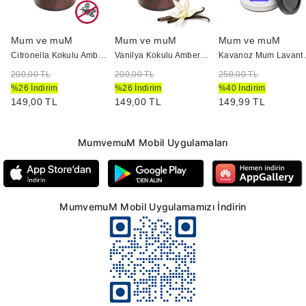
Mum ve muM
Mum ve muM
Mum ve muM
vanoz İçi Mum
Citronella Kokulu Amber Renk Kavanoz İçi Mum
Vanilya Kokulu Amber Renk Kavanoz İçi Mum
Kavanoz M
200,00 TL
200,00 TL
250,00 TL
%26 İndirim
%26 İndirim
%40 İndirim
149,00 TL
149,00 TL
149,99 TL
MumvemuM Mobil Uygulamaları
MumvemuM Mobil Uygulamamızı İndirin