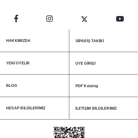
HAKKIMIZDA
SİPARİŞ TAKİBİ
YENİ ÜYELİK
ÜYE GİRİŞİ
BLOG
PDF Katalog
HESAP BİLGİLERİMİZ
İLETİŞİM BİLGİLERİMİZ