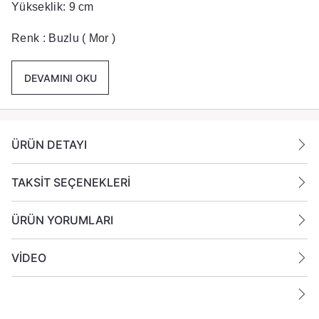
Yükseklik: 9 cm
Renk : Buzlu ( Mor )
Paket İçeriği :
24 Adet Büyük Buzlu Cam Bardak
DEVAMINI OKU
Gönderilmektedir.
ÜRÜN DETAYI
TAKSİT SEÇENEKLERİ
ÜRÜN YORUMLARI
VİDEO