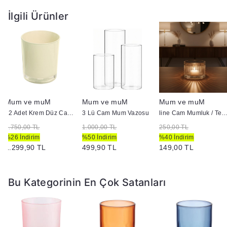
İlgili Ürünler
Mum ve muM
Mum ve muM
Mum ve muM
12 Adet Krem Düz Cam Bardak - Doluma Uygun 403
3 Lü Cam Mum Vazosu
line Cam Mumluk / Tea Light Tu
1.750,00 TL
1.000,00 TL
250,00 TL
%26 İndirim
%50 İndirim
%40 İndirim
1.299,90 TL
499,90 TL
149,00 TL
Bu Kategorinin En Çok Satanları