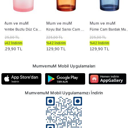
Mum ve muM
Mum ve muM
Mum ve muM
Pembe Buzlu Düz Cam Bardak Mumluk 405
Koyu Bal Sarısı Cam Bardak Mumluk 405
Füme Cam Bardak Mumlu
225,00 TL
225,00 TL
225,00 TL
%42 İndirim
%42 İndirim
%42 İndirim
129,90 TL
129,90 TL
129,90 TL
MumvemuM Mobil Uygulamaları
MumvemuM Mobil Uygulamamızı İndirin