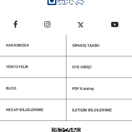
HAKKIMIZDA
SİPARİŞ TAKİBİ
YENİ ÜYELİK
ÜYE GİRİŞİ
BLOG
PDF Katalog
HESAP BİLGİLERİMİZ
İLETİŞİM BİLGİLERİMİZ