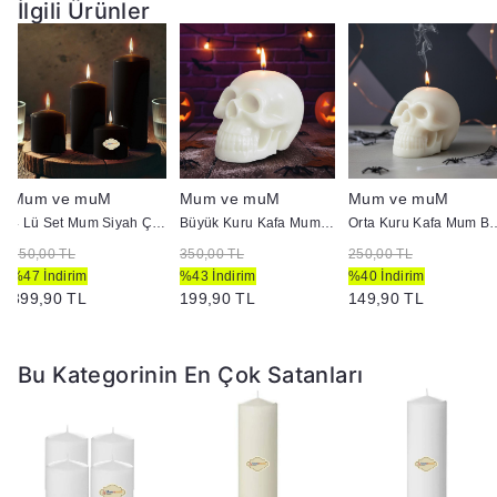
İlgili Ürünler
Mum ve muM
Mum ve muM
Mum ve muM
4 Lü Set Mum Siyah Çap :5 cm
Büyük Kuru Kafa Mum Beyaz
Orta Kuru Kaf
750,00 TL
350,00 TL
250,00 TL
%47 İndirim
%43 İndirim
%40 İndirim
399,90 TL
199,90 TL
149,90 TL
Bu Kategorinin En Çok Satanları