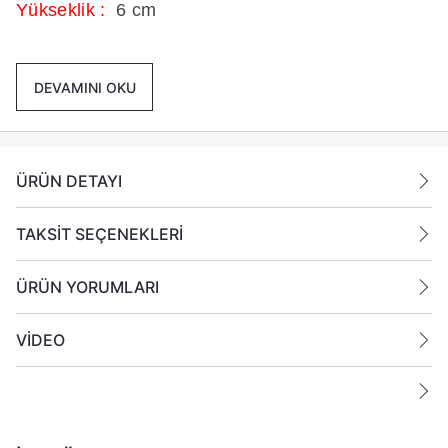
Yükseklik :
6 cm
Paket İçeriği :
1 Paket içinde 12 Adet Votiv Kütük
Mum Gönderilmektedir,
DEVAMINI OKU
Ek Bilgiler:
ÜRÜN DETAYI
Yanan bir mumun durumunu belirli aralıklarla
kontrol edin.
Mumları yanıcı maddelerin yakınlarına koymayın
TAKSİT SEÇENEKLERİ
ÜRÜN YORUMLARI
VİDEO