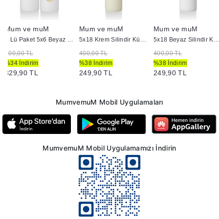
Mum ve muM
Mum ve muM
Mum ve muM
4 Lü Paket 5x6 Beyaz Kütük Mum
5x18 Krem Silindir Kütük Mum
5x18 Beyaz Silindir Kütük M
500,00 TL
400,00 TL
400,00 TL
%34 İndirim
%38 İndirim
%38 İndirim
329,90 TL
249,90 TL
249,90 TL
MumvemuM Mobil Uygulamaları
MumvemuM Mobil Uygulamamızı İndirin