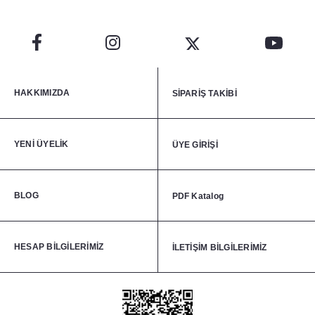
HAKKIMIZDA
SİPARİŞ TAKİBİ
YENİ ÜYELİK
ÜYE GİRİŞİ
BLOG
PDF Katalog
HESAP BİLGİLERİMİZ
İLETİŞİM BİLGİLERİMİZ