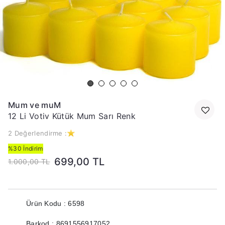
Mum ve muM
12 Li Votiv Kütük Mum Sarı Renk
2 Değerlendirme :
%30 İndirim
699,00 TL
1.000,00 TL
Ürün Kodu : 6598
Barkod : 8691556917052