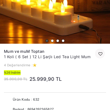
Mum ve muM Toptan
1 Koli ( 6 Set ) 12 Li Şarjlı Led Tea Light Mum
4 Değerlendirme :
%26 İndirim
25.999,90 TL
35.000,00 TL
Ürün Kodu : 632
Barkod : 8694392365827