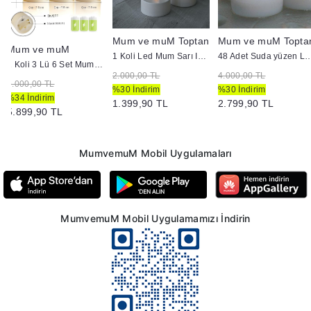
Mum ve muM Toptan
Mum ve muM Topta
Mum ve muM
1 Koli Led Mum Sarı Işık Pili Mum
48 Adet Suda yüzen
1 Koli 3 Lü 6 Set Mum Görünümlü Hareket Alev Set Mum
2.000,00 TL
4.000,00 TL
9.000,00 TL
%30 İndirim
%30 İndirim
%34 İndirim
1.399,90 TL
2.799,90 TL
5.899,90 TL
MumvemuM Mobil Uygulamaları
MumvemuM Mobil Uygulamamızı İndirin