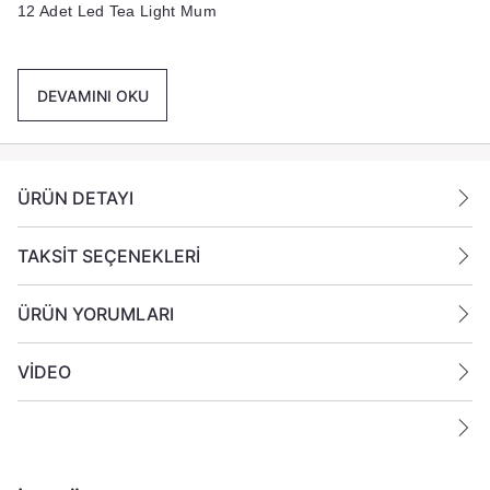
12 Adet Led Tea Light Mum
12 Adet Plastik Dekoratif Kadeh
DEVAMINI OKU
1 Adet Şarj Adaptörü
Yanma süresi 12 ila 16 Saat Arası
ÜRÜN DETAYI
Paket İçeriği :
1 Koli İçinde 6 Set 12 Li Şarşlı Led Mum
gönderilmektedir.
TAKSİT SEÇENEKLERİ
ÜRÜN YORUMLARI
VİDEO