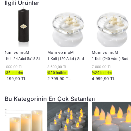
İlgili Ürünler
Mum ve muM
Mum ve muM
Mum ve muM
1 Koli 24 Adet 5x18 Siyah Silindir Kütük Mum
1 Koli (120 Adet ) Suda Yüzen Mum
1 Koli (240 Adet ) Suda 
5.000,00 TL
3.500,00 TL
7.000,00 TL
%36 İndirim
%20 İndirim
%29 İndirim
3.199,90 TL
2.799,90 TL
4.999,90 TL
Bu Kategorinin En Çok Satanları