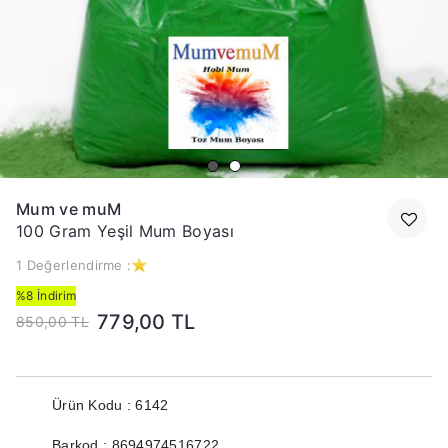
Mum ve muM
100 Gram Yeşil Mum Boyası
1 Değerlendirme :
%8 İndirim
779,00 TL
850,00 TL
Ürün Kodu : 6142
Barkod : 8694974516722