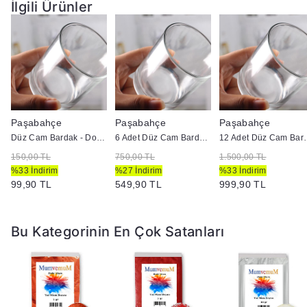
İlgili Ürünler
Paşabahçe
Paşabahçe
Paşabahçe
Düz Cam Bardak - Doluma Uygun
6 Adet Düz Cam Bardak - Doluma Uygun
12 Adet Düz Cam
150,00 TL
750,00 TL
1.500,00 TL
%33 İndirim
%27 İndirim
%33 İndirim
99,90 TL
549,90 TL
999,90 TL
Bu Kategorinin En Çok Satanları