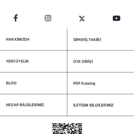
HAKKIMIZDA
SİPARİŞ TAKİBİ
YENİ ÜYELİK
ÜYE GİRİŞİ
BLOG
PDF Katalog
HESAP BİLGİLERİMİZ
İLETİŞİM BİLGİLERİMİZ