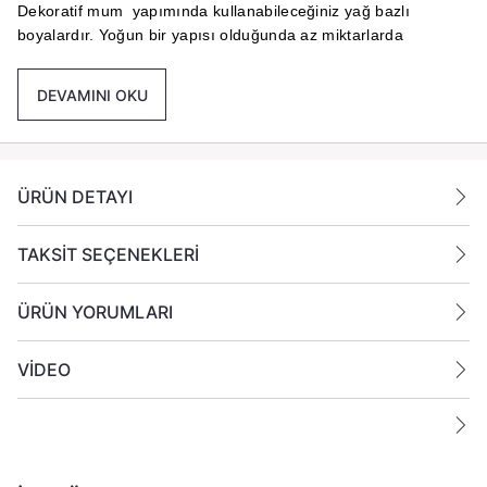
Dekoratif mum yapımında kullanabileceğiniz yağ bazlı
boyalardır. Yoğun bir yapısı olduğunda az miktarlarda
kullanılmaktadır Karışımlarından farklı renkler elde edilebilir.
DEVAMINI OKU
Kullanım Şekline Göre 100 ila 150 Kg Arsında Jel Mum veya
Parafin İçin Kullanıma Uygundur.
Kullanım Şekli :
ÜRÜN DETAYI
Kürdan veya Toplu İne Ucu ile ilave edilmesi ve iyi bir şekilde
karıştırılması tavsiye edilir.
TAKSİT SEÇENEKLERİ
ÜRÜN YORUMLARI
VİDEO