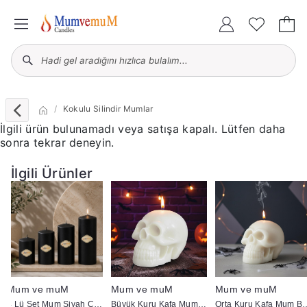
Kokulu Silindir Mumlar
İlgili ürün bulunamadı veya satışa kapalı. Lütfen daha
sonra tekrar deneyin.
İlgili Ürünler
Mum ve muM
Mum ve muM
Mum ve muM
4 Lü Set Mum Siyah Çap :5 cm
Büyük Kuru Kafa Mum Beyaz
Orta Kuru Kaf