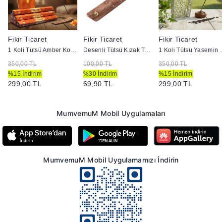
Fikir Ticaret
Fikir Ticaret
Fikir Ticaret
1 Koli Tütsü Amber Kokulu
Desenli Tütsü Kızak Tahtası
1 Koli Tü
350,00 TL
100,00 TL
350,00 TL
%15 İndirim
%30 İndirim
%15 İndirim
299,00 TL
69,90 TL
299,00 TL
MumvemuM Mobil Uygulamaları
MumvemuM Mobil Uygulamamızı İndirin