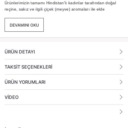
Ürünlerimizin tamamı Hindistan'lı kadınlar tarafından doğal
reçine, sakız ve ilgili çiçek (meyve) aromaları ile elde
sarılarak.
DEVAMINI OKU
Not :
1 Tütsü çubuğunun ortalama yanma süresi 30 dakikadır.
ÜRÜN DETAYI
TAKSİT SEÇENEKLERİ
ÜRÜN YORUMLARI
VİDEO