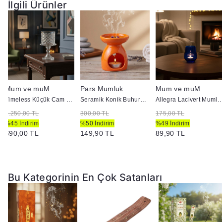
İlgili Ürünler
Mum ve muM
Pars Mumluk
Mum ve muM
Timeless Küçük Cam Mumluk
Seramik Konik Buhurdanlık Turuncu
Allegra Lacivert Mumlu
1.250,00 TL
300,00 TL
175,00 TL
%45 İndirim
%50 İndirim
%49 İndirim
690,00 TL
149,90 TL
89,90 TL
Bu Kategorinin En Çok Satanları