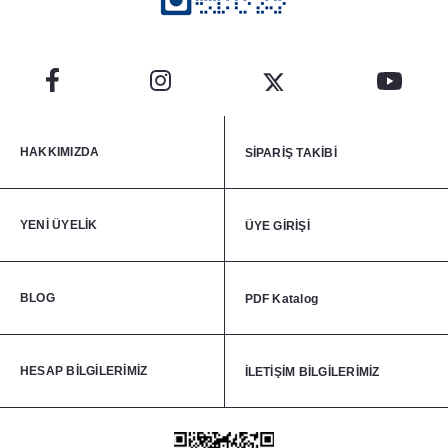
HAKKIMIZDA
SİPARİŞ TAKİBİ
YENİ ÜYELİK
ÜYE GİRİŞİ
BLOG
PDF Katalog
HESAP BİLGİLERİMİZ
İLETİŞİM BİLGİLERİMİZ