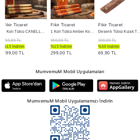
Fikir Ticaret
Fikir Ticaret
Fikir Ticaret
1 Koli Tütsü CANELLA ( Tarçın ) Kokulu
1 Koli Tütsü Amber Kokulu
Desenli Tütsü Kızak Tah
350,00 TL
350,00 TL
100,00 TL
%15 İndirim
%15 İndirim
%30 İndirim
299,00 TL
299,00 TL
69,90 TL
MumvemuM Mobil Uygulamaları
MumvemuM Mobil Uygulamamızı İndirin