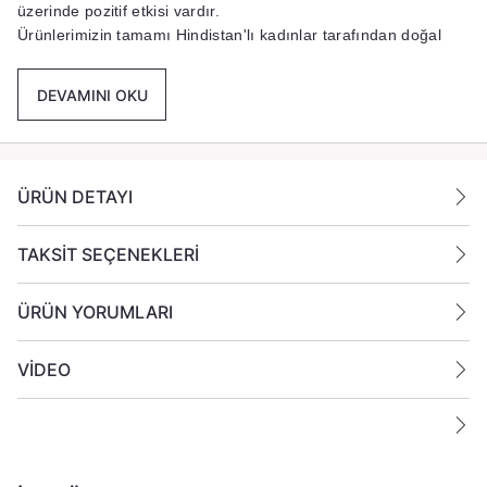
üzerinde pozitif etkisi vardır.
Ürünlerimizin tamamı Hindistan'lı kadınlar tarafından doğal
reçine, sakız ve ilgili çiçek (meyve) aromaları ile elde
sarılarak.
DEVAMINI OKU
Not :
1 Tütsü çubuğunun ortalama yanma süresi 30 dakikadır.
ÜRÜN DETAYI
TAKSİT SEÇENEKLERİ
ÜRÜN YORUMLARI
VİDEO