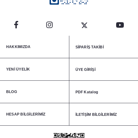
HAKKIMIZDA
SİPARİŞ TAKİBİ
YENİ ÜYELİK
ÜYE GİRİŞİ
BLOG
PDF Katalog
HESAP BİLGİLERİMİZ
İLETİŞİM BİLGİLERİMİZ