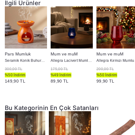
İlgili Ürünler
Pars Mumluk
Mum ve muM
Mum ve muM
k
Seramik Konik Buhurdanlık Turuncu
Allegra Lacivert Mumluk 41536
Alleg
300,00 TL
175,00 TL
200,00 TL
%50 İndirim
%49 İndirim
%50 İndirim
149,90 TL
89,90 TL
99,90 TL
Bu Kategorinin En Çok Satanları