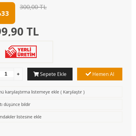
300,00 TL
33
9,90 TL
Sepete Ekle
Hemen Al
ü karşılaştırma listemeye ekle
(
Karşılaştır
)
tı düşünce bildir
mdakiler listesine ekle