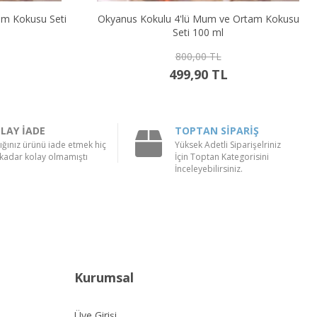
am Kokusu Seti
Okyanus Kokulu 4'lü Mum ve Ortam Kokusu
Seti 100 ml
800,00 TL
499,90 TL
LAY İADE
TOPTAN SİPARİŞ
ığınız ürünü iade etmek hiç
Yüksek Adetli Siparişelriniz
kadar kolay olmamıştı
İçin Toptan Kategorisini
İnceleyebilirsiniz.
Kurumsal
Üye Girişi