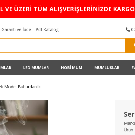
TL VE ÜZERİ TÜM ALIŞVERİŞLERİNİZDE KARG
Garanti ve İade
Pdf Katalog
02
UMLAR
LED MUMLAR
HOBİ MUM
MUMLUKLAR
E
ek Model Buhurdanlık
Ser
Marka
Ürün 