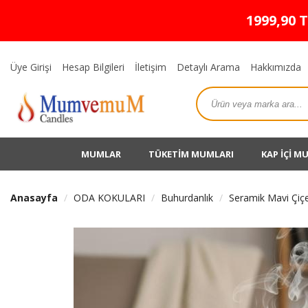
1999,90 
Üye Girişi
Hesap Bilgileri
İletişim
Detaylı Arama
Hakkımızda
MUMLAR
TÜKETİM MUMLARI
KAP İÇİ M
Anasayfa
ODA KOKULARI
Buhurdanlık
Seramik Mavi Çiç