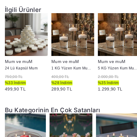
İlgili Ürünler
Mum ve muM
Mum ve muM
Mum ve muM
24 Lü Kapsül Mum
1 KG Yüzen Kum Mum ( İnci Tozu Mum )
5 KG Yüzen Kum Mum ( İnci To
750,00 TL
400,00 TL
2.000,00 TL
%33 İndirim
%28 İndirim
%35 İndirim
499,90 TL
289,90 TL
1.299,90 TL
Bu Kategorinin En Çok Satanları