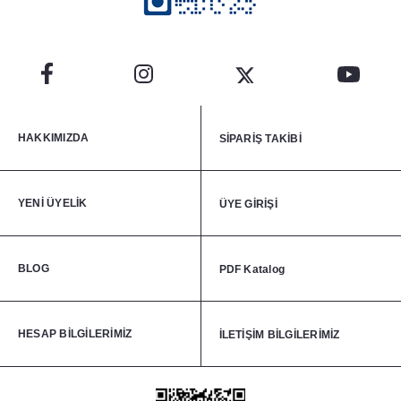
HAKKIMIZDA
SİPARİŞ TAKİBİ
YENİ ÜYELİK
ÜYE GİRİŞİ
BLOG
PDF Katalog
HESAP BİLGİLERİMİZ
İLETİŞİM BİLGİLERİMİZ