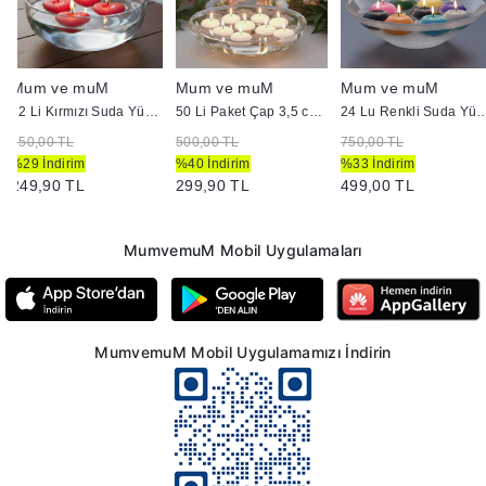
Mum ve muM
Mum ve muM
Mum ve muM
12 Li Kırmızı Suda Yüzen Kalp Mum
50 Li Paket Çap 3,5 cm Beyaz Yüzen Mum
24 Lu Renkli Suda Yüzen Mum
350,00 TL
500,00 TL
750,00 TL
%29 İndirim
%40 İndirim
%33 İndirim
249,90 TL
299,90 TL
499,00 TL
MumvemuM Mobil Uygulamaları
MumvemuM Mobil Uygulamamızı İndirin