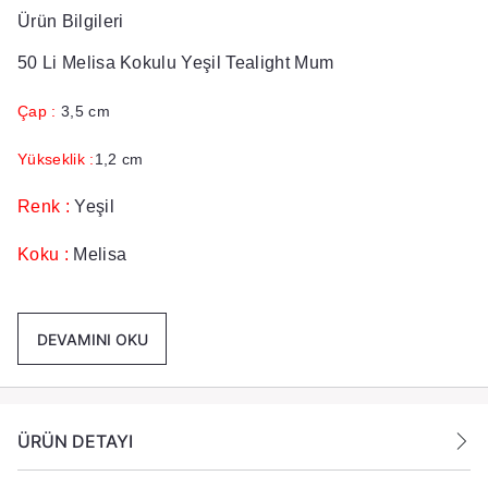
Ürün Bilgileri
50 Li Melisa Kokulu Yeşil Tealight Mum
Çap :
3,5 cm
Yükseklik :
1,2 cm
Renk :
Yeşil
Koku :
Melisa
Yanma Süresi :
3,5 + Saat
DEVAMINI OKU
Pkaet İçeriği :
1 Paket içinde 50 Adet Tealight Mum
Gönderilmektedir.
Ek Bilgiler:
ÜRÜN DETAYI
Yanan bir mumun durumunu belirli aralıklarla kontrol