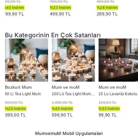
500,00 TL
750,00 TL
400,00 TL
%40 İndirim
%33 İndirim
%28 İndirim
299,90 TL
499,90 TL
289,90 TL
Bu Kategorinin En Çok Satanları
Bozkurt Mum
Mum ve muM
Mum ve muM
50 Li Tea Light Mum
100 Lü Tea Light Mum 4 + Saat
10 Lu L
500,00 TL
1.000,00 TL
150,00 TL
%20 İndirim
%40 İndirim
%33 İndirim
399,00 TL
599,90 TL
99,90 TL
MumvemuM Mobil Uygulamaları