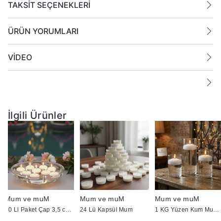
edin.
TAKSİT SEÇENEKLERİ
Mumları yanıcı maddelerin yakınlarına koymayın.
ÜRÜN YORUMLARI
VİDEO
İlgili Ürünler
Mum ve muM
Mum ve muM
Mum ve muM
50 Li Paket Çap 3,5 cm Beyaz Yüzen Mum
24 Lü Kapsül Mum
1 KG Yüzen Kum Mum ( İnci Tozu Mum )