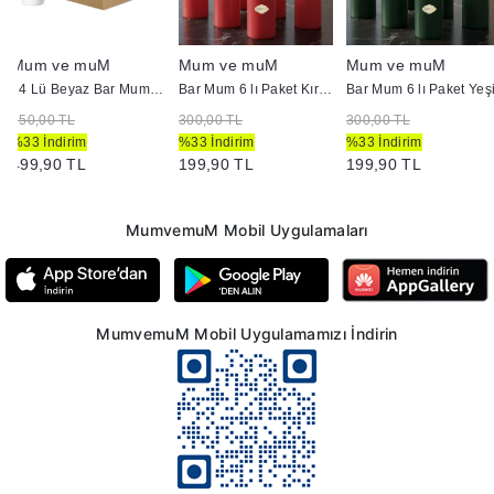
Mum ve muM
Mum ve muM
Mum ve muM
24 Lü Beyaz Bar Mum Yükseklik 8 cm
Bar Mum 6 lı Paket Kırmızı
Bar Mum 6 lı Paket Yeşi
750,00 TL
300,00 TL
300,00 TL
%33 İndirim
%33 İndirim
%33 İndirim
499,90 TL
199,90 TL
199,90 TL
MumvemuM Mobil Uygulamaları
MumvemuM Mobil Uygulamamızı İndirin