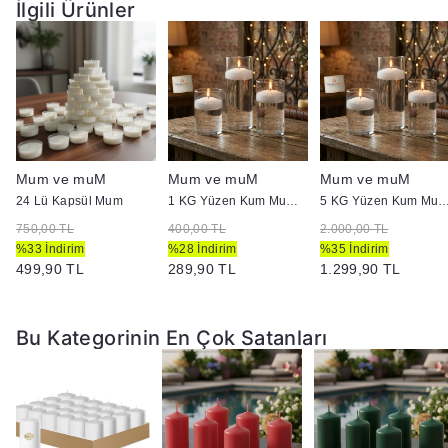
İlgili Ürünler
Mum ve muM
Mum ve muM
Mum ve muM
24 Lü Kapsül Mum
1 KG Yüzen Kum Mum ( İnci Tozu Mum )
5 KG Yüzen Kum Mum ( İnci To
750,00 TL
400,00 TL
2.000,00 TL
%33 İndirim
%28 İndirim
%35 İndirim
499,90 TL
289,90 TL
1.299,90 TL
Bu Kategorinin En Çok Satanları