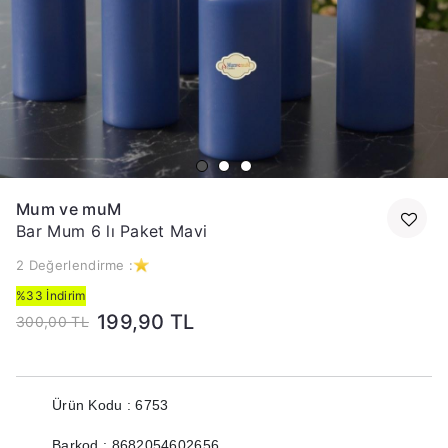
Mum ve muM
Bar Mum 6 lı Paket Mavi
2 Değerlendirme :
%33 İndirim
199,90 TL
300,00 TL
Ürün Kodu : 6753
Barkod : 8682054602656