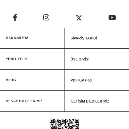
HAKKIMIZDA
SİPARİŞ TAKİBİ
YENİ ÜYELİK
ÜYE GİRİŞİ
BLOG
PDF Katalog
HESAP BİLGİLERİMİZ
İLETİŞİM BİLGİLERİMİZ