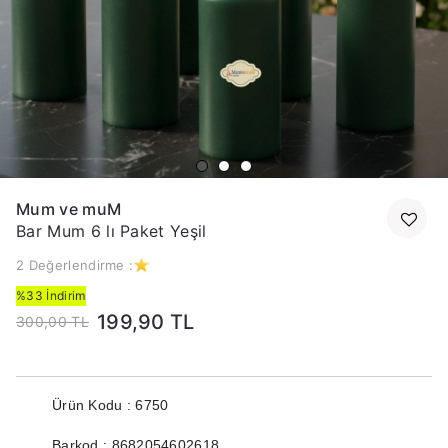
Mum ve muM
Bar Mum 6 lı Paket Yeşil
2 Değerlendirme :
%33 İndirim
199,90 TL
300,00 TL
Ürün Kodu : 6750
Barkod : 8682054602618