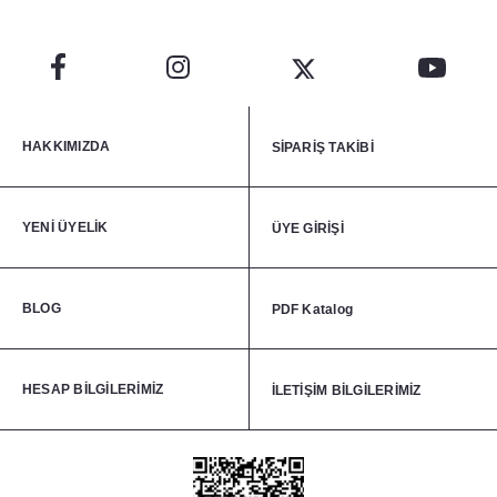
HAKKIMIZDA
SİPARİŞ TAKİBİ
YENİ ÜYELİK
ÜYE GİRİŞİ
BLOG
PDF Katalog
HESAP BİLGİLERİMİZ
İLETİŞİM BİLGİLERİMİZ