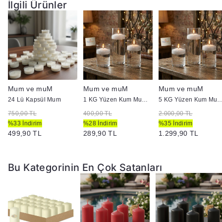
İlgili Ürünler
Mum ve muM
Mum ve muM
Mum ve muM
24 Lü Kapsül Mum
1 KG Yüzen Kum Mum ( İnci Tozu Mum )
5 KG Yüzen Kum Mum ( İnci To
750,00 TL
400,00 TL
2.000,00 TL
%33 İndirim
%28 İndirim
%35 İndirim
499,90 TL
289,90 TL
1.299,90 TL
Bu Kategorinin En Çok Satanları