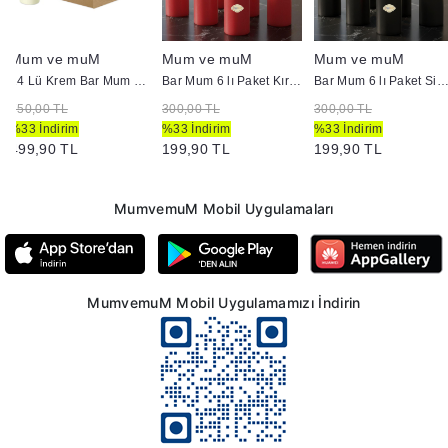
Mum ve muM
Mum ve muM
Mum ve muM
24 Lü Krem Bar Mum Yükseklik 8 cm
Bar Mum 6 lı Paket Kırmızı
Bar Mum 6 lı Paket Siy
750,00 TL
300,00 TL
300,00 TL
%33 İndirim
%33 İndirim
%33 İndirim
499,90 TL
199,90 TL
199,90 TL
MumvemuM Mobil Uygulamaları
MumvemuM Mobil Uygulamamızı İndirin