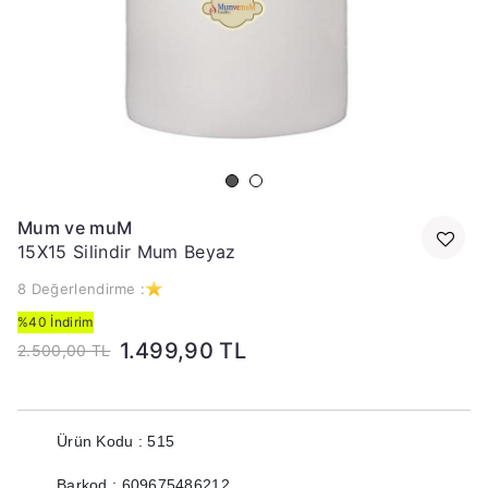
Mum ve muM
15X15 Silindir Mum Beyaz
8 Değerlendirme :
%40 İndirim
1.499,90 TL
2.500,00 TL
Ürün Kodu : 515
Barkod : 609675486212