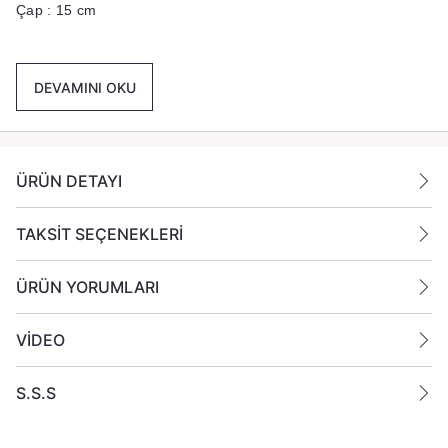
Çap : 15 cm
Renk :
Beyaz
DEVAMINI OKU
Ek Bilgiler:
Yanan bir mumun durumunu belirli aralıklarla kontrol edin.
Mumları yanıcı maddelerin yakınlarına koymayın.
ÜRÜN DETAYI
TAKSİT SEÇENEKLERİ
ÜRÜN YORUMLARI
VİDEO
S.S.S