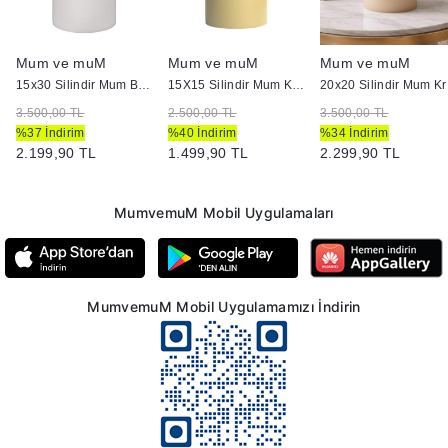
Mum ve muM
Mum ve muM
Mum ve muM
m Krem
15x30 Silindir Mum Beyaz
15X15 Silindir Mum Krem
20
3.500,00 TL
2.500,00 TL
3.500,00 TL
%37 İndirim
%40 İndirim
%34 İndirim
2.199,90 TL
1.499,90 TL
2.299,90 TL
MumvemuM Mobil Uygulamaları
MumvemuM Mobil Uygulamamızı İndirin