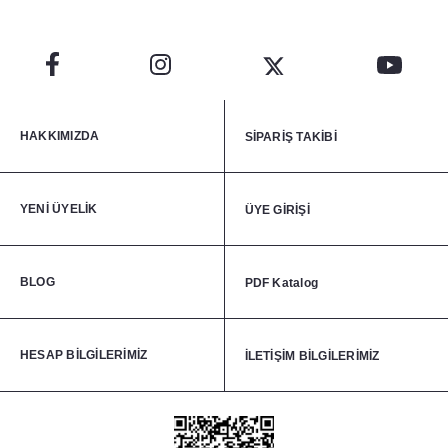
HAKKIMIZDA
SİPARİŞ TAKİBİ
YENİ ÜYELİK
ÜYE GİRİŞİ
BLOG
PDF Katalog
HESAP BİLGİLERİMİZ
İLETİŞİM BİLGİLERİMİZ