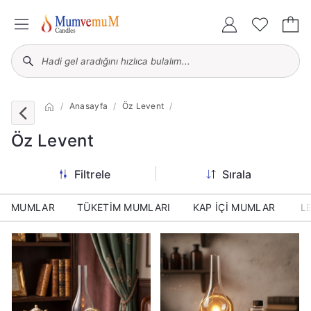
Anasayfa
Öz Levent
Öz Levent
Filtrele
Sırala
MUMLAR
TÜKETİM MUMLARI
KAP İÇİ MUMLAR
L