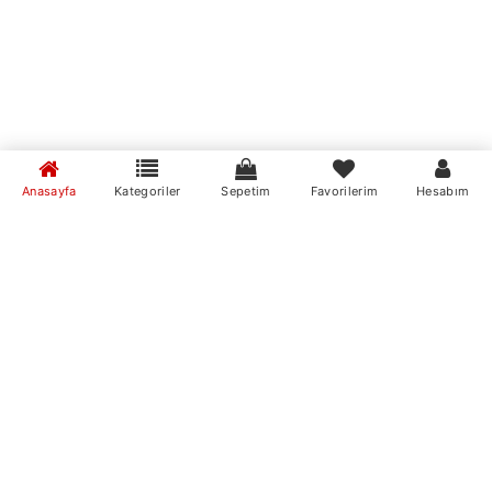
Anasayfa
Kategoriler
Sepetim
Favorilerim
Hesabım
MumvemuM Mobil Uygulamaları
MumvemuM Mobil Uygulamamızı İndirin